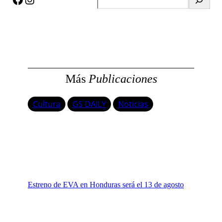
u
s
c
a
r
Más
Publicaciones
Cultura
GS DAILY
Noticias
Estreno de EVA en Honduras será el 13 de agosto