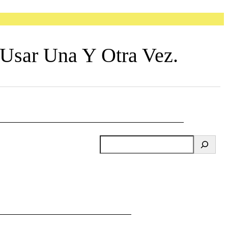
Usar Una Y Otra Vez.
B
u
s
c
a
r