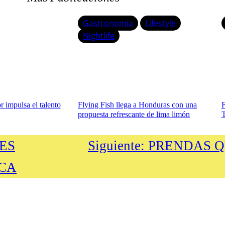
Gastronomía
Lifestyle
Nightlife
 impulsa el talento
Flying Fish llega a Honduras con una
F
propuesta refrescante de lima limón
T
ES
Siguiente:
PRENDAS Q
CA