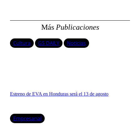
a
r
Más
Publicaciones
Cultura
GS DAILY
Noticias
Estreno de EVA en Honduras será el 13 de agosto
Empresarial