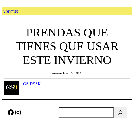
Noticias
PRENDAS QUE
TIENES QUE USAR
ESTE INVIERNO
noviembre 15, 2023
GS DESK
Facebook
Instagram
B
u
s
c