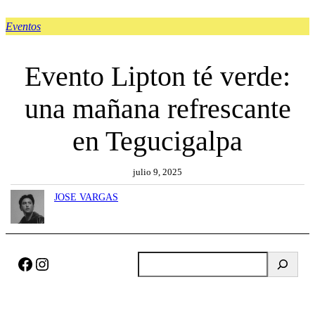
Eventos
Evento Lipton té verde:
una mañana refrescante
en Tegucigalpa
julio 9, 2025
JOSE VARGAS
Facebook
Instagram
B
u
s
c