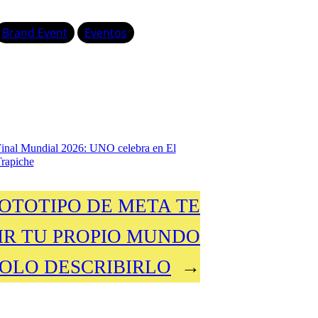
Brand Event
Eventos
inal Mundial 2026: UNO celebra en El
rapiche
OTOTIPO DE META TE
IR TU PROPIO MUNDO
SOLO DESCRIBIRLO
→