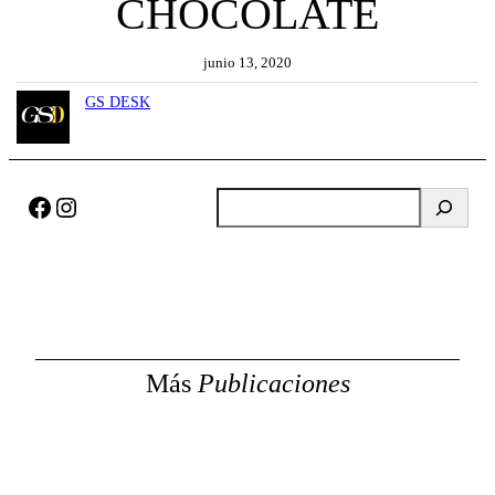
CHOCOLATE
junio 13, 2020
GS DESK
Facebook
Instagram
B
u
s
c
a
r
Más
Publicaciones