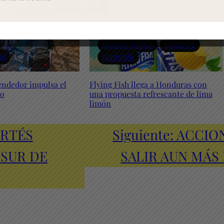
Gastronomía
Lifestyle
al
Nightlife
endedor impulsa el
Flying Fish llega a Honduras con
vo
una propuesta refrescante de lima
limón
ORTÉS
Siguiente:
ACCION
 SUR DE
SALIR AUN MÁS 