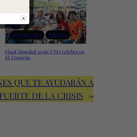
Brand Event
Eventos
Final Mundial 2026: UNO celebra en
El Trapiche
ES QUE TE AYUDARÁN A
FUERTE DE LA CRISIS
→