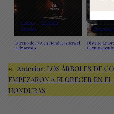
Cultura
GS DAILY
Noticias
Empresari
Estreno de EVA en Honduras será el
Distrito Empr
13 de agosto
talento creati
←
Anterior:
LOS ÁRBOLES DE C
EMPEZARON A FLORECER EN EL
HONDURAS