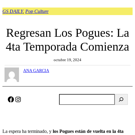
GS DAILY
, 
Pop Culture
Regresan Los Pogues: La
4ta Temporada Comienza
octubre 19, 2024
ANA GARCIA
Facebook
Instagram
B
u
s
c
a
La espera ha terminado, y
los Pogues están de vuelta en la 4ta
r