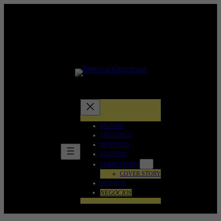
Saltar
al
contenido
MUNDO
LIFESTYLE
DESTINOS
EVENTOS
ENTREVISTAS
COVER STORY
OPINIÓN
NEGOCIOS