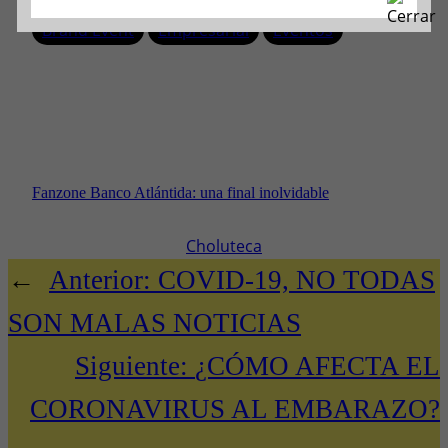
Brand Event
Empresarial
Eventos
Fanzone Banco Atlántida: una final inolvidable
Choluteca
←
Anterior:
COVID-19, NO TODAS
SON MALAS NOTICIAS
Siguiente:
¿CÓMO AFECTA EL
CORONAVIRUS AL EMBARAZO?