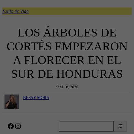
Estilo de Vida
LOS ÁRBOLES DE
CORTÉS EMPEZARON
A FLORECER EN EL
SUR DE HONDURAS
abril 16, 2020
BESSY MORA
Facebook
Instagram
B
u