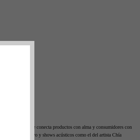
una plataforma que conecta productos con alma y consumidores con
eño, música en vivo y shows acústicos como el del artista Chía