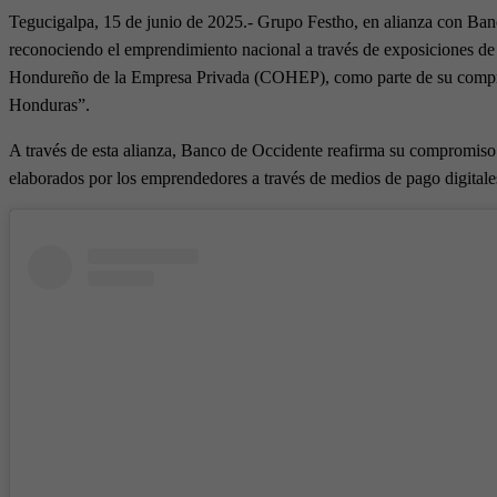
Tegucigalpa, 15 de junio de 2025.- Grupo Festho, en alianza con Ba
o
r
reconociendo el emprendimiento nacional a través de exposiciones de a
k
a
Hondureño de la Empresa Privada (COHEP), como parte de su comprom
m
Honduras”.
A través de esta alianza, Banco de Occidente reafirma su compromiso po
elaborados por los emprendedores a través de medios de pago digital