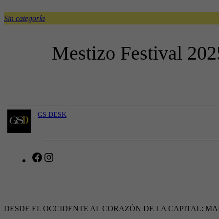
Sin categoría
Mestizo Festival 202
GS DESK
F
I
a
n
c
s
e
t
b
a
DESDE EL OCCIDENTE AL CORAZÓN DE LA CAPITAL: M
o
g