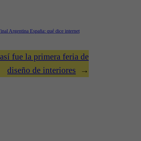
inal Argentina España: qué dice internet
así fue la primera feria de
diseño de interiores
→