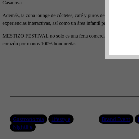
Casanova.
Además, la zona lounge de cócteles, café y puros de alta gama captó la
experiencias interactivas, así como un área infantil para los más peque
MESTIZO FESTIVAL no solo es una feria comercial, es un espacio para 
corazón por manos 100% hondureñas.
Gastronomía
Lifestyle
Brand Event
Nightlife