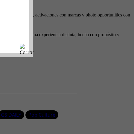
stico de relajación, activaciones con marcas y photo opportunities con
 y disfrutar de una experiencia distinta, hecha con propósito y
GS DAILY
Pop Culture