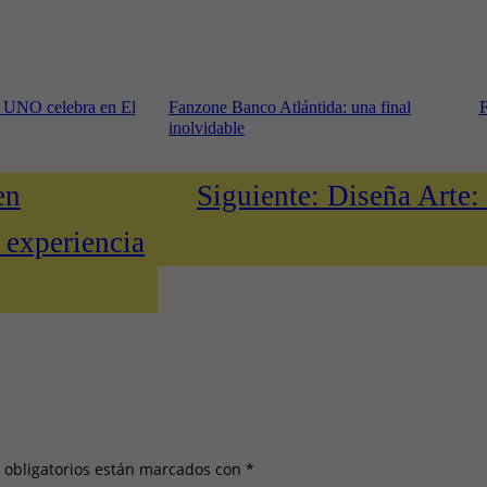
: UNO celebra en El
Fanzone Banco Atlántida: una final
F
inolvidable
en
Siguiente:
Diseña Arte: 
 experiencia
 obligatorios están marcados con
*