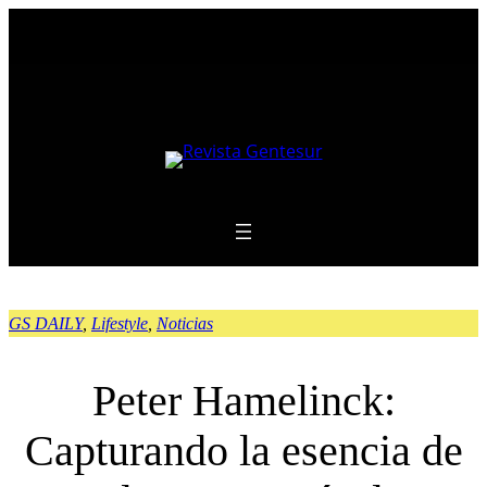
Saltar
al
contenido
GS DAILY
, 
Lifestyle
, 
Noticias
Peter Hamelinck:
Capturando la esencia de