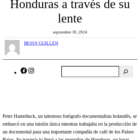
Honduras a través de su
lente
septiembre 30, 2024
BESSY GUILLEN
B
F
I
u
a
n
s
c
s
c
e
t
a
b
a
r
o
g
Peter Hamelinck, un talentoso fotógrafo documentalista holandés, se
o
r
embarcó en una misión única mientras trabajaba en la producción de
k
a
un documental para una importante compañía de café de los Países
m
Bajos. Su travesía lo llevó a las montañas de Honduras, un lugar