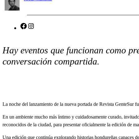
F
I
a
n
c
s
Hay eventos que funcionan como pre
e
t
b
a
conversación compartida.
o
g
o
r
k
a
m
La noche del lanzamiento de la nueva portada de Revista GenteSur fu
En un ambiente mucho más íntimo y cuidadosamente curado, invitados 
reconocidos de la ciudad, para presentar oficialmente la edición de m
Una edición que continúa explorando historias hondureñas capaces de t