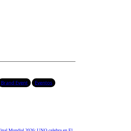
Brand Event
Eventos
inal Mundial 2026: UNO celebra en El