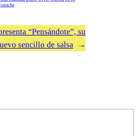
rapiche
presenta “Pensándote”, su
uevo sencillo de salsa
→