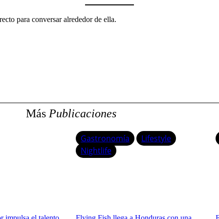
ecto para conversar alrededor de ella.
Más
Publicaciones
Gastronomía
Lifestyle
Nightlife
 impulsa el talento
Flying Fish llega a Honduras con una
F