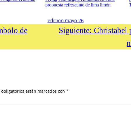
propuesta refrescante de lima limón
T
edicion mayo 26
mbolo de
Siguiente:
Christabel 
n
 obligatorios están marcados con
*