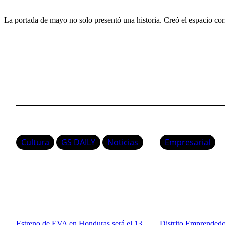
La portada de mayo no solo presentó una historia. Creó el espacio corr
Cultura
GS DAILY
Noticias
Empresarial
Estreno de EVA en Honduras será el 13
Distrito Emprendedor