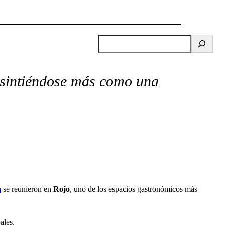
B
u
s
c
 sintiéndose más como una
a
r
a
se reunieron en
Rojo
, uno de los espacios gastronómicos más
ales.