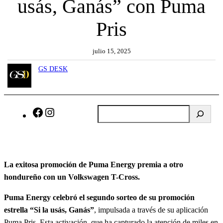
usás, Ganás” con Puma
Pris
julio 15, 2025
GS DESK
B
F
I
u
a
n
s
c
s
c
e
t
a
b
a
La exitosa promoción de Puma Energy premia a otro
r
o
g
hondureño con un Volkswagen T-Cross.
o
r
Puma Energy celebró el segundo sorteo de su promoción
k
a
estrella “Si la usás, Ganás”
, impulsada a través de su aplicación
m
Puma Pris. Esta activación, que ha capturado la atención de miles en