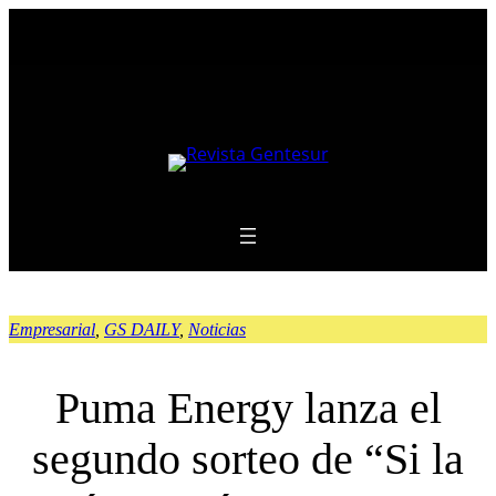
Saltar
al
contenido
Empresarial
, 
GS DAILY
, 
Noticias
Puma Energy lanza el
segundo sorteo de “Si la