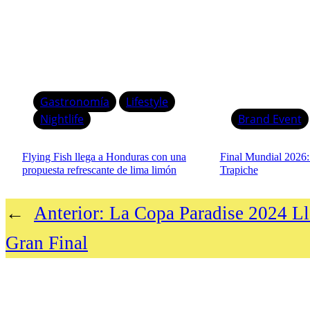
Gastronomía
Lifestyle
Nightlife
Brand Event
Flying Fish llega a Honduras con una
Final Mundial 2026
propuesta refrescante de lima limón
Trapiche
←
Anterior:
La Copa Paradise 2024 Ll
Gran Final