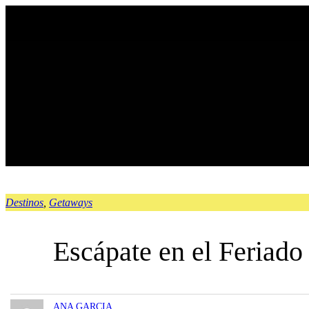
Saltar
al
contenido
Destinos
, 
Getaways
Escápate en el Feriado
ANA GARCIA