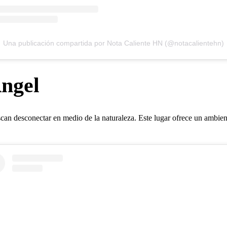
Una publicación compartida por Nota Caliente HN (@notacalientehn)
Ángel
scan desconectar en medio de la naturaleza. Este lugar ofrece un ambient