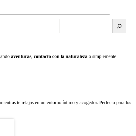
B
u
s
c
a
scando
aventuras
,
contacto con la naturaleza
o simplemente
r
a mientras te relajas en un entorno íntimo y acogedor. Perfecto para los