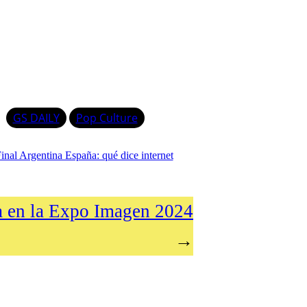
GS DAILY
Pop Culture
inal Argentina España: qué dice internet
a en la Expo Imagen 2024
→