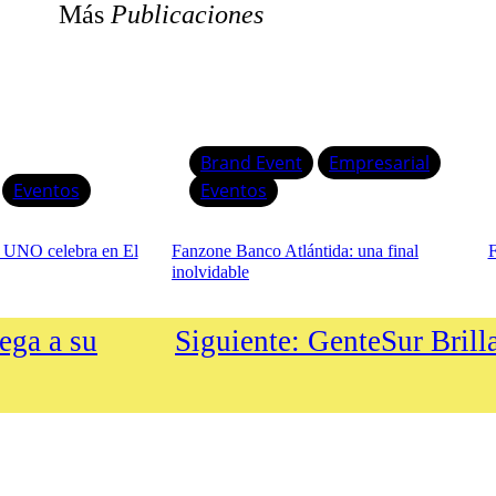
Más
Publicaciones
Brand Event
Empresarial
Eventos
Eventos
: UNO celebra en El
Fanzone Banco Atlántida: una final
F
inolvidable
ega a su
Siguiente:
GenteSur Brill