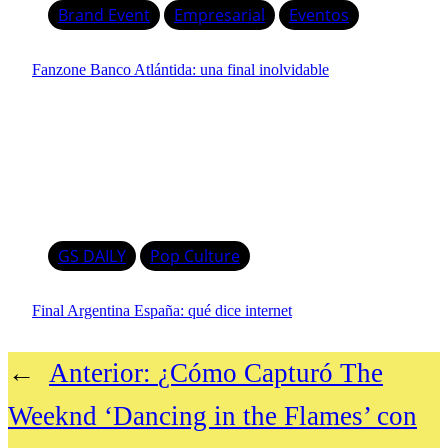
Brand Event
Empresarial
Eventos
Fanzone Banco Atlántida: una final inolvidable
GS DAILY
Pop Culture
Final Argentina España: qué dice internet
←
Anterior:
¿Cómo Capturó The
Weeknd ‘Dancing in the Flames’ con