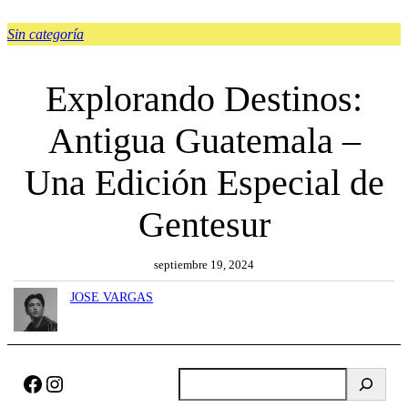
Sin categoría
Explorando Destinos:
Antigua Guatemala –
Una Edición Especial de
Gentesur
septiembre 19, 2024
JOSE VARGAS
Facebook
Instagram
B
u