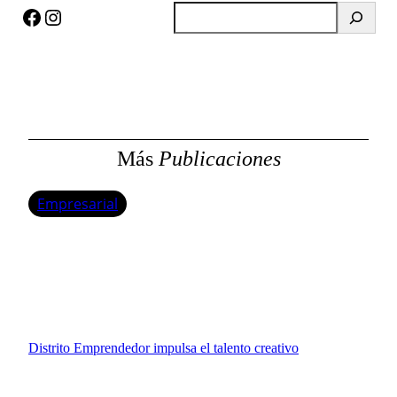
Facebook
Instagram
B
u
s
c
a
r
Más
Publicaciones
Empresarial
Distrito Emprendedor impulsa el talento creativo