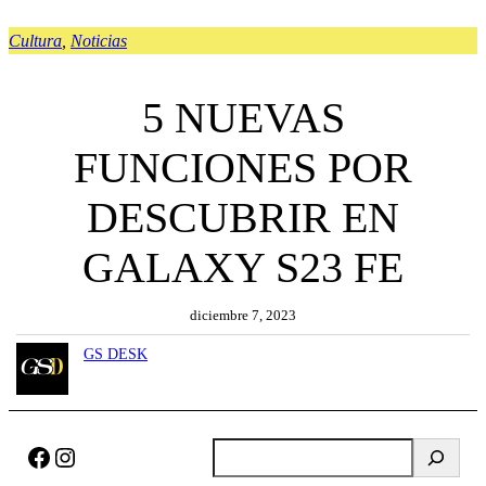
Cultura
, 
Noticias
5 NUEVAS
FUNCIONES POR
DESCUBRIR EN
GALAXY S23 FE
diciembre 7, 2023
GS DESK
Facebook
Instagram
B
u