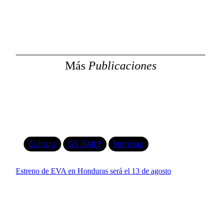
s
c
a
r
Más
Publicaciones
Cultura
GS DAILY
Noticias
Estreno de EVA en Honduras será el 13 de agosto