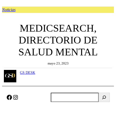
Noticias
MEDICSEARCH,
DIRECTORIO DE
SALUD MENTAL
mayo 23, 2023
GS DESK
Facebook
Instagram
B
u
s
c