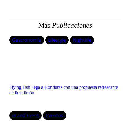
a
r
Más
Publicaciones
Gastronomía
Lifestyle
Nightlife
Flying Fish llega a Honduras con una propuesta refrescante
de lima limón
Brand Event
Eventos