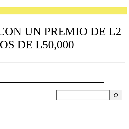
CON UN PREMIO DE L2
S DE L50,000
B
u
s
c
a
r