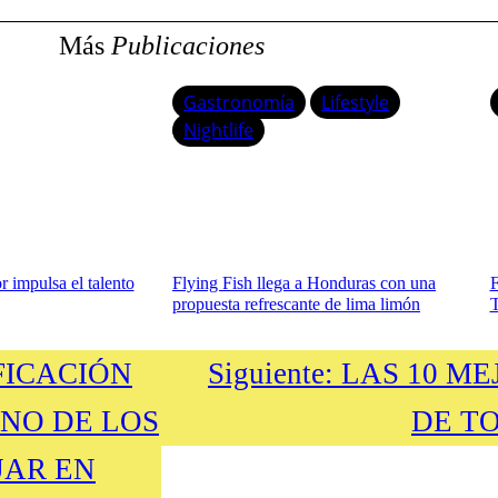
Más
Publicaciones
Gastronomía
Lifestyle
Nightlife
 impulsa el talento
Flying Fish llega a Honduras con una
F
propuesta refrescante de lima limón
T
FICACIÓN
Siguiente:
LAS 10 ME
NO DE LOS
DE T
JAR EN