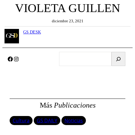
VIOLETA GUILLEN
diciembre 23, 2021
GS DESK
B
Facebook
Instagram
u
s
c
a
r
Más
Publicaciones
Cultura
GS DAILY
Noticias