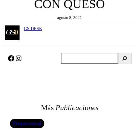
CON QUESO
agosto 8, 2021
GS DESK
Facebook
Instagram
B
u
s
c
a
r
Más
Publicaciones
Empresarial