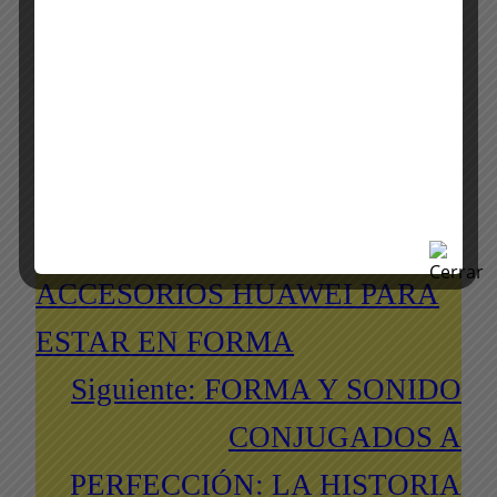
Brand Event
Eventos
Final Mundial 2026: UNO celebra en El Trapiche
←
Anterior:
CONOCE A LAS
PAREJAS PERFECTAS DE
ACCESORIOS HUAWEI PARA
ESTAR EN FORMA
Siguiente:
FORMA Y SONIDO
CONJUGADOS A
PERFECCIÓN: LA HISTORIA