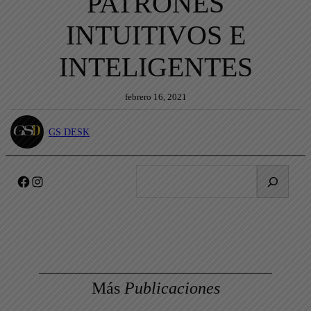
PATRONES
INTUITIVOS E
INTELIGENTES
febrero 16, 2021
GS DESK
B
Facebook
Instagram
u
s
c
a
r
Más
Publicaciones