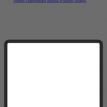
Distrito Emprendedor impulsa el talento creativo
Gastronomía
Lifestyle
Nightlife
Flying Fish llega a Honduras con una propuesta
refrescante de lima limón