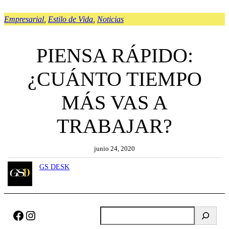
Empresarial
, 
Estilo de Vida
, 
Noticias
PIENSA RÁPIDO:
¿CUÁNTO TIEMPO
MÁS VAS A
TRABAJAR?
junio 24, 2020
GS DESK
Facebook
Instagram
B
u