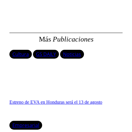
s
c
a
r
Más
Publicaciones
Cultura
GS DAILY
Noticias
Estreno de EVA en Honduras será el 13 de agosto
Empresarial