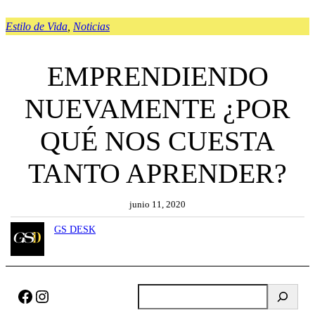
Estilo de Vida
, 
Noticias
EMPRENDIENDO
NUEVAMENTE ¿POR
QUÉ NOS CUESTA
TANTO APRENDER?
junio 11, 2020
GS DESK
Facebook
Instagram
B
u