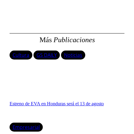
s
c
a
r
Más
Publicaciones
Cultura
GS DAILY
Noticias
Estreno de EVA en Honduras será el 13 de agosto
Empresarial