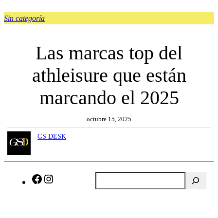
Sin categoría
Las marcas top del
athleisure que están
marcando el 2025
octubre 15, 2025
GS DESK
B
F
I
u
a
n
s
c
s
c
e
t