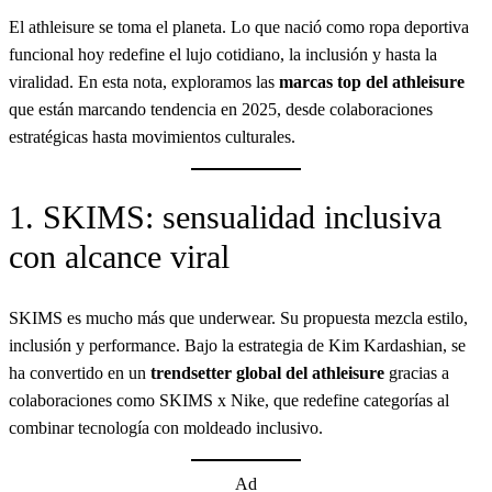
a
b
a
El athleisure se toma el planeta. Lo que nació como ropa deportiva
r
o
g
funcional hoy redefine el lujo cotidiano, la inclusión y hasta la
o
r
viralidad. En esta nota, exploramos las
marcas top del athleisure
k
a
que están marcando tendencia en 2025, desde colaboraciones
m
estratégicas hasta movimientos culturales.
1. SKIMS: sensualidad inclusiva
con alcance viral
SKIMS es mucho más que underwear. Su propuesta mezcla estilo,
inclusión y performance. Bajo la estrategia de Kim Kardashian, se
ha convertido en un
trendsetter global del athleisure
gracias a
colaboraciones como SKIMS x Nike, que redefine categorías al
combinar tecnología con moldeado inclusivo.
Ad