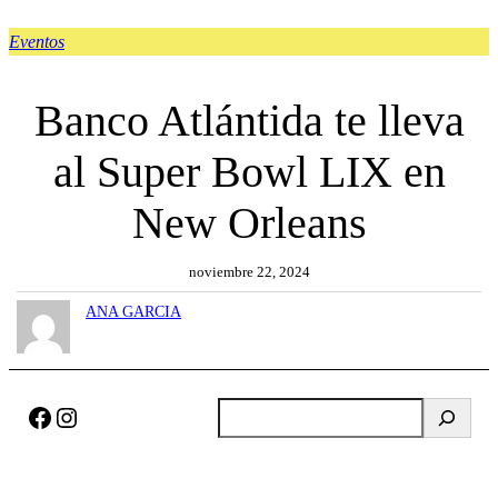
Eventos
Banco Atlántida te lleva
al Super Bowl LIX en
New Orleans
noviembre 22, 2024
ANA GARCIA
Facebook
Instagram
B
u
s
c