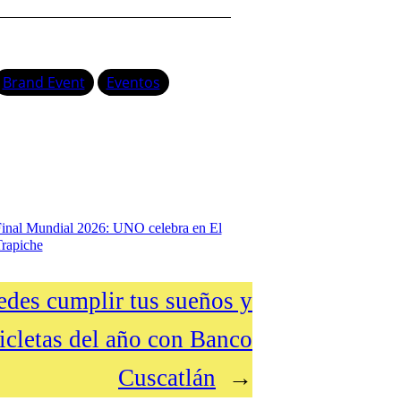
Brand Event
Eventos
inal Mundial 2026: UNO celebra en El
rapiche
des cumplir tus sueños y
icletas del año con Banco
Cuscatlán
→