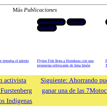
Más
Publicaciones
Gastronomía
Lifestyle
Nightlife
 impulsa el talento
Flying Fish llega a Honduras con una
F
propuesta refrescante de lima limón
T
 activista
Siguiente:
Ahorrando pue
 Furstenberg
ganar una de las 7Motoc
os Indígenas