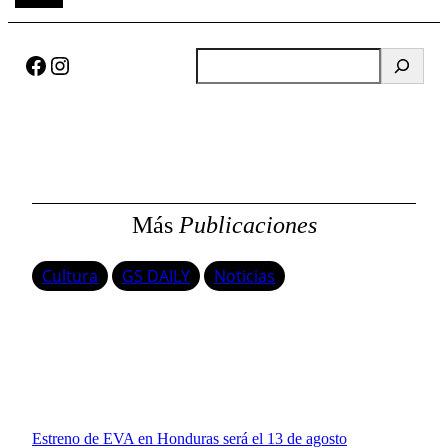
Facebook
Instagram
B
u
s
c
a
r
Más
Publicaciones
Cultura
GS DAILY
Noticias
Estreno de EVA en Honduras será el 13 de agosto