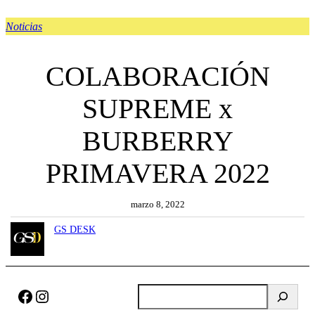
Noticias
COLABORACIÓN
SUPREME x
BURBERRY
PRIMAVERA 2022
marzo 8, 2022
GS DESK
Facebook
Instagram
B
u