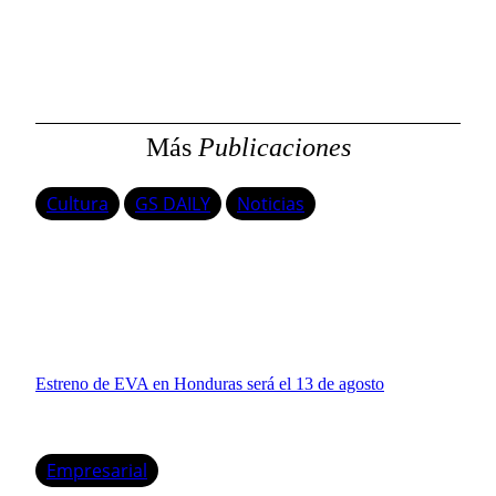
s
c
a
r
Más
Publicaciones
Cultura
GS DAILY
Noticias
Estreno de EVA en Honduras será el 13 de agosto
Empresarial