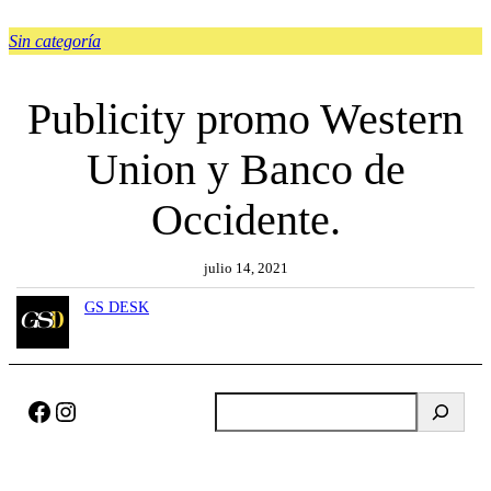
Sin categoría
Publicity promo Western
Union y Banco de
Occidente.
julio 14, 2021
GS DESK
Facebook
Instagram
B
u
s
c