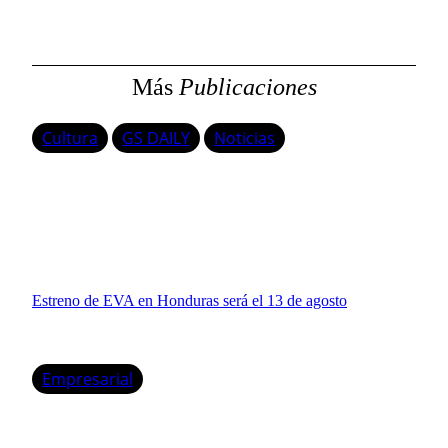
a
r
Más
Publicaciones
Cultura
GS DAILY
Noticias
Estreno de EVA en Honduras será el 13 de agosto
Empresarial