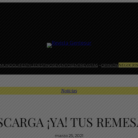
MUNDO
LIFESTYLE
DESTINOS
EVENTOS
ENTREVISTAS
OPINIÓN
NEGOCIO
Noticias
CARGA ¡YA! TUS REME
marzo 25, 2021