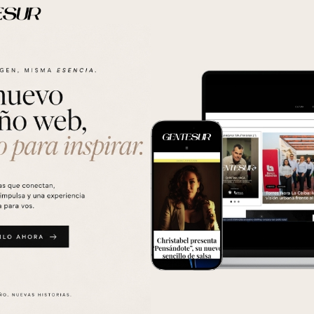
endedor impulsa el
Flying Fish llega a Honduras con
vo
una propuesta refrescante de lima
limón
EVA LA
Siguiente:
¿ESTÁS PR
7 A NIVEL
TU BILLETERA Y 
OMA VERDE
Los campos obligatorios están marcados con
*