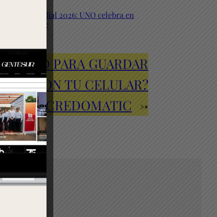
Final Mundial 2026: UNO celebra en
El Trapiche
EPARADO PARA GUARDAR
PAGAR CON TU CELULAR?
BAC CREDOMATIC
→