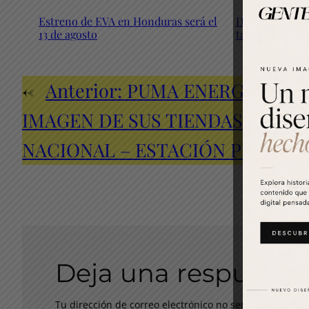
Estreno de EVA en Honduras será el
Distrito Empr
13 de agosto
talento creati
←
Anterior:
PUMA ENERGY RENU
IMAGEN DE SUS TIENDAS SUPER 
NACIONAL – ESTACIÓN PUMA L
Deja una respuesta
Tu dirección de correo electrónico no será publicada.