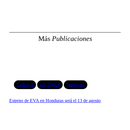
s
c
a
r
Más
Publicaciones
Cultura
GS DAILY
Noticias
Estreno de EVA en Honduras será el 13 de agosto