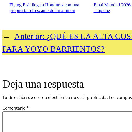
Flying Fish llega a Honduras con una
Final Mundial 2026
propuesta refrescante de lima limón
Trapiche
←
Anterior:
¿QUÉ ES LA ALTA CO
PARA YOYO BARRIENTOS?
Deja una respuesta
Tu dirección de correo electrónico no será publicada.
Los campos
Comentario
*