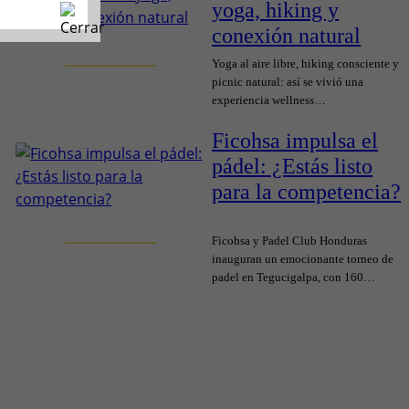
yoga, hiking y
conexión natural
Yoga al aire libre, hiking consciente y
picnic natural: así se vivió una
experiencia wellness…
Ficohsa impulsa el
pádel: ¿Estás listo
para la competencia?
Ficohsa y Padel Club Honduras
inauguran un emocionante torneo de
padel en Tegucigalpa, con 160…