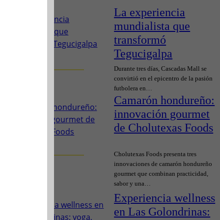
La experiencia
mundialista que
transformó
Tegucigalpa
Durante tres días, Cascadas Mall se
convirtió en el epicentro de la pasión
futbolera en…
Camarón hondureño:
innovación gourmet
de Cholutexas Foods
Cholutexas Foods presenta tres
innovaciones de camarón hondureño
gourmet que combinan practicidad,
sabor y una…
Experiencia wellness
en Las Golondrinas: