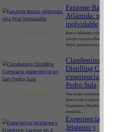
Fanzone Banco
Atlántida: una final
inolvidable
Banco Atlántida celebró la gran final
con un exclusivo Fanzone que reunió
fútbol, gastronomía y…
Clandestino
Distilling Company:
experiencia en San
Pedro Sula
Una noche exclusiva en San Pedro
Sula reveló el universo de
Clandestino Distilling Company:
destilería,…
Experiencia
Jetstereo y