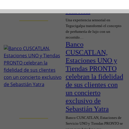
Tegucigalpa: lujo
sensorial
Una experiencia sensorial en
Tegucigalpa transformó el concepto
de perfumería de lujo con un
recorrido…
Banco
CUSCATLAN,
Estaciones UNO y
Tiendas PRONTO
celebran la fidelidad
de sus clientes con
un concierto
exclusivo de
Sebastián Yatra
Banco CUSCATLAN, Estaciones de
Servicio UNO y Tiendas PRONTO se