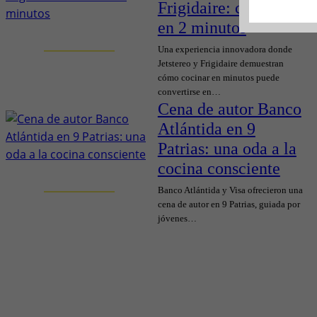
Frigidaire: cocinar
en 2 minutos
Una experiencia innovadora donde
Jetstereo y Frigidaire demuestran
cómo cocinar en minutos puede
convertirse en…
Cena de autor Banco
Atlántida en 9
Patrias: una oda a la
cocina consciente
Banco Atlántida y Visa ofrecieron una
cena de autor en 9 Patrias, guiada por
jóvenes…