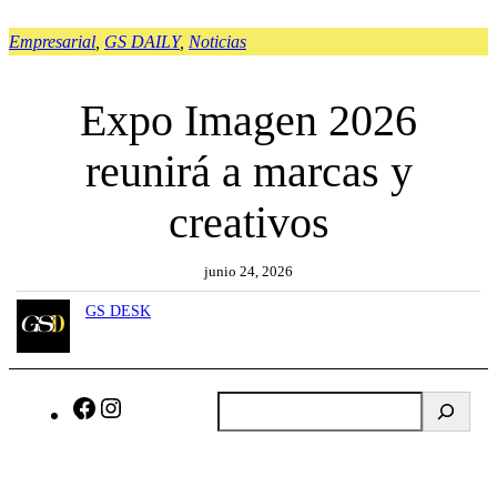
Empresarial
, 
GS DAILY
, 
Noticias
Expo Imagen 2026
reunirá a marcas y
creativos
junio 24, 2026
GS DESK
B
F
I
u
a
n
s
c
s
c
e
t