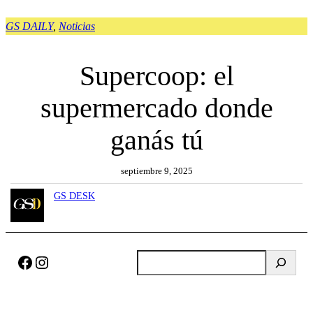
GS DAILY
, 
Noticias
Supercoop: el
supermercado donde
ganás tú
septiembre 9, 2025
GS DESK
Facebook
Instagram
B
u
s
c