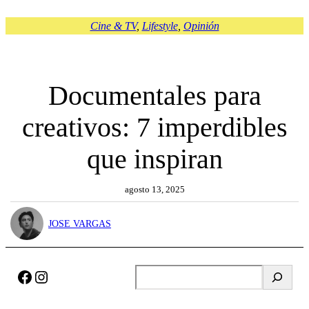
Cine & TV
, 
Lifestyle
, 
Opinión
Documentales para
creativos: 7 imperdibles
que inspiran
agosto 13, 2025
JOSE VARGAS
Facebook
Instagram
B
u
s