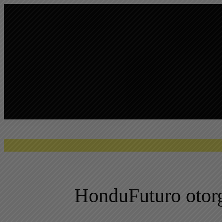
Saltar
al
contenido
HonduFuturo otorg