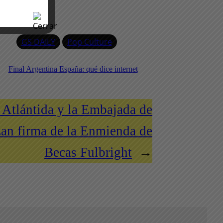
GS DAILY
Pop Culture
Final Argentina España: qué dice internet
Atlántida y la Embajada de
zan firma de la Enmienda de
Becas Fulbright
→