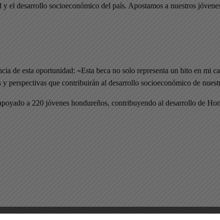
 el desarrollo socioeconómico del país. Apostamos a nuestros jóvenes y
ncia de esta oportunidad: «Esta beca no solo representa un hito en mi 
 perspectivas que contribuirán al desarrollo socioeconómico de nuestro 
oyado a 220 jóvenes hondureños, contribuyendo al desarrollo de Hondu