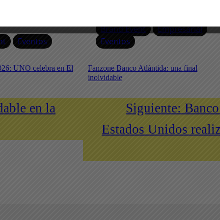
Brand Event
Empresarial
nt
Eventos
Eventos
026: UNO celebra en El
Fanzone Banco Atlántida: una final
inolvidable
able en la
Siguiente:
Banco 
Estados Unidos reali