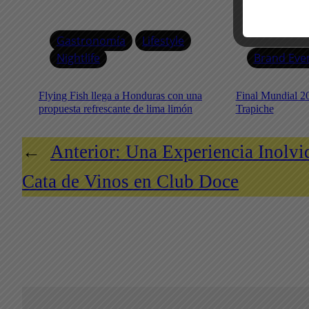
Gastronomía
Lifestyle
Nightlife
Brand Eve
Flying Fish llega a Honduras con una
Final Mundial 2
propuesta refrescante de lima limón
Trapiche
←
Anterior:
Una Experiencia Inolvid
Cata de Vinos en Club Doce