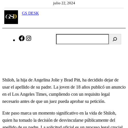
julio 22, 2024
GS DESK
B
F
I
u
a
n
s
c
s
c
e
t
a
b
a
r
o
g
Shiloh, la hija de Angelina Jolie y Brad Pitt, ha decidido dejar de
o
r
usar el apellido de su padre. La joven de 18 años publicó un anuncio
k
a
en el Los Angeles Times, cumpliendo con un requisito legal
m
necesario antes de que un juez pueda aprobar su petición.
Este paso marca un momento significativo en la vida de Shiloh,
quien ha tomado la decisión de desvincularse públicamente del
apellido de su padre. La solicitud oficial es un proceso legal crucial