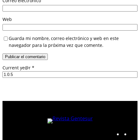
Correo electrónico
Web
Guarda mi nombre, correo electrónico y web en este
navegador para la próxima vez que comente.
Current ye@r
*
I
F
n
a