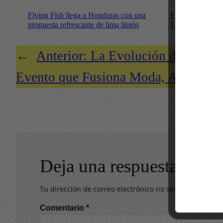
Flying Fish llega a Honduras con una
Final Mundial 2
propuesta refrescante de lima limón
Trapiche
←
Anterior:
La Evolución del Met 
Evento que Fusiona Moda, Arte y Ce
Deja una respuesta
Tu dirección de correo electrónico no será publicada.
Comentario
*