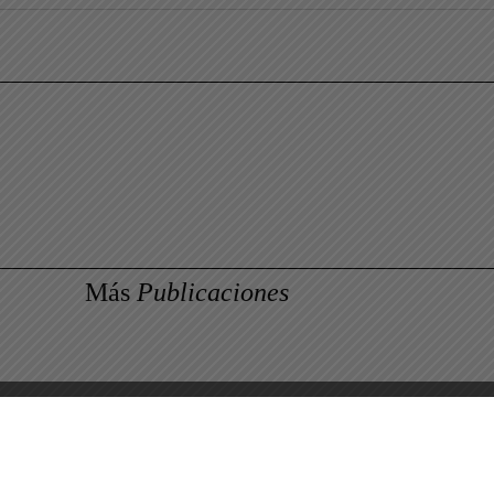
Más
Publicaciones
Brand Event
Empresarial
nt
Eventos
Eventos