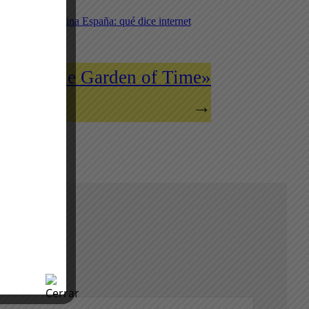
Final Argentina España: qué dice internet
24: «The Garden of Time»
→