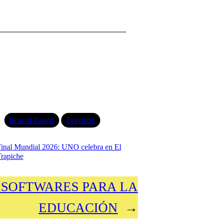
a
r
Brand Event
Eventos
inal Mundial 2026: UNO celebra en El
rapiche
 SOFTWARES PARA LA
EDUCACIÓN
→