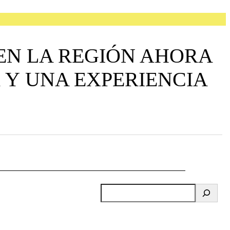
EN LA REGIÓN AHORA
 Y UNA EXPERIENCIA
B
u
s
c