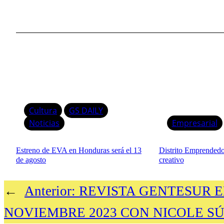
Cultura
GS DAILY
Noticias
Empresarial
Estreno de EVA en Honduras será el 13
Distrito Emprendedor
de agosto
creativo
←
Anterior:
REVISTA GENTESUR E
NOVIEMBRE 2023 CON NICOLE S