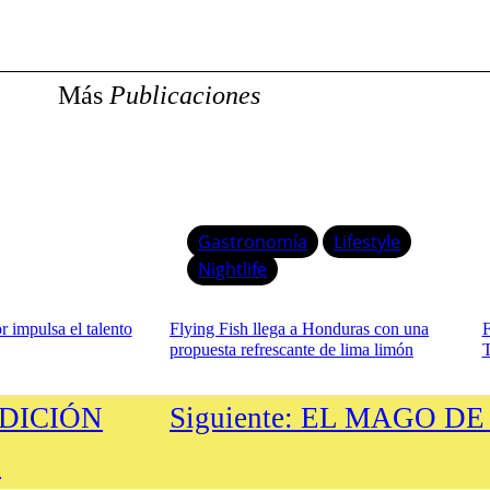
Más
Publicaciones
Gastronomía
Lifestyle
Nightlife
 impulsa el talento
Flying Fish llega a Honduras con una
F
propuesta refrescante de lima limón
T
DICIÓN
Siguiente:
EL MAGO DE
Ú