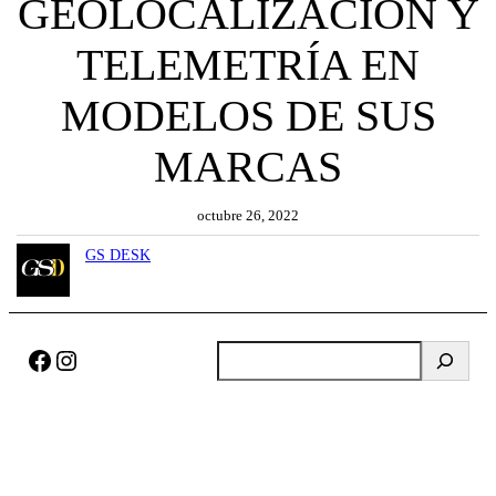
GEOLOCALIZACIÓN Y
TELEMETRÍA EN
MODELOS DE SUS
MARCAS
octubre 26, 2022
GS DESK
Facebook
Instagram
B
u
s
c
a
r