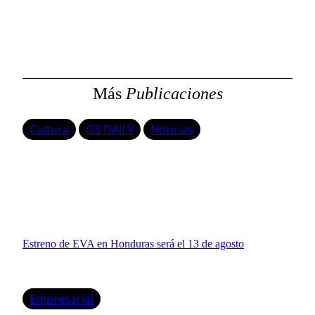
s
c
a
r
Más
Publicaciones
Cultura
GS DAILY
Noticias
Estreno de EVA en Honduras será el 13 de agosto
Empresarial