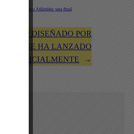
Fanzone Banco Atlántida: una final
inolvidable
ZY GAP DISEÑADO POR
CIAGA SE HA LANZADO
OFICIALMENTE
→