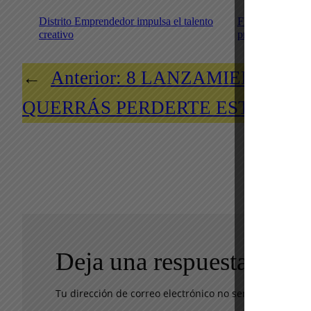
Distrito Emprendedor impulsa el talento
Flying Fish lleg
creativo
propuesta refres
←
Anterior:
8 LANZAMIENTOS Q
QUERRÁS PERDERTE ESTA SE
Deja una respuesta
Tu dirección de correo electrónico no será publicada.