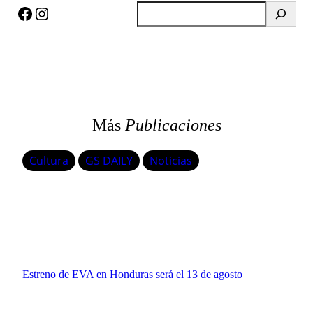
Facebook
Instagram
B
u
s
c
a
r
Más
Publicaciones
Cultura
GS DAILY
Noticias
Estreno de EVA en Honduras será el 13 de agosto