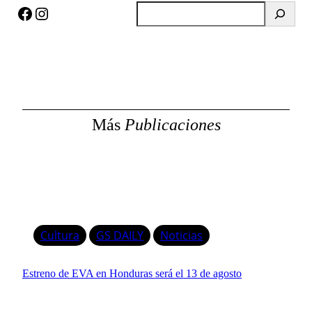
Facebook
Instagram
B
u
s
c
a
r
Más
Publicaciones
Cultura
GS DAILY
Noticias
Estreno de EVA en Honduras será el 13 de agosto