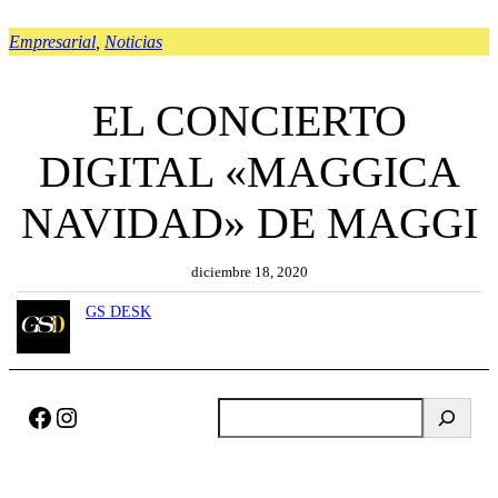
Empresarial
, 
Noticias
EL CONCIERTO
DIGITAL «MAGGICA
NAVIDAD» DE MAGGI
diciembre 18, 2020
GS DESK
Facebook
Instagram
B
u
s
c