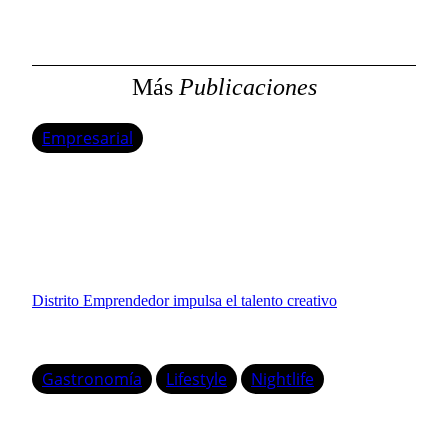
a
r
Más
Publicaciones
Empresarial
Distrito Emprendedor impulsa el talento creativo
Gastronomía
Lifestyle
Nightlife