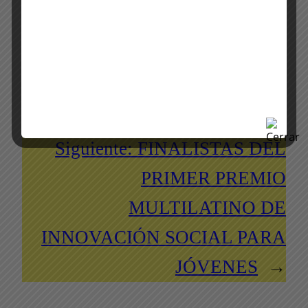
Fanzone Banco Atlántida: una final inolvidable
←
Anterior:
DE DONDE ES EL
NUEVO BOLSO DE ANGELLA
ANDONIE
Siguiente:
FINALISTAS DEL
PRIMER PREMIO
MULTILATINO DE
INNOVACIÓN SOCIAL PARA
JÓVENES
→