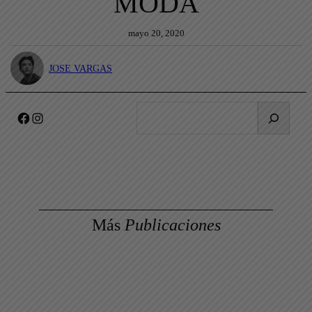
MODA
mayo 20, 2020
JOSE VARGAS
B
Facebook
Instagram
u
s
c
a
r
Más
Publicaciones