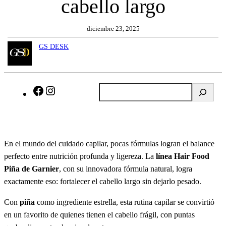
cabello largo
diciembre 23, 2025
GS DESK
B
F
I
u
a
n
s
c
s
c
e
t
a
b
a
En el mundo del cuidado capilar, pocas fórmulas logran el balance
r
o
g
perfecto entre nutrición profunda y ligereza. La
línea Hair Food
o
r
Piña de Garnier
, con su innovadora fórmula natural, logra
k
a
exactamente eso: fortalecer el cabello largo sin dejarlo pesado.
m
Con
piña
como ingrediente estrella, esta rutina capilar se convirtió
en un favorito de quienes tienen el cabello frágil, con puntas