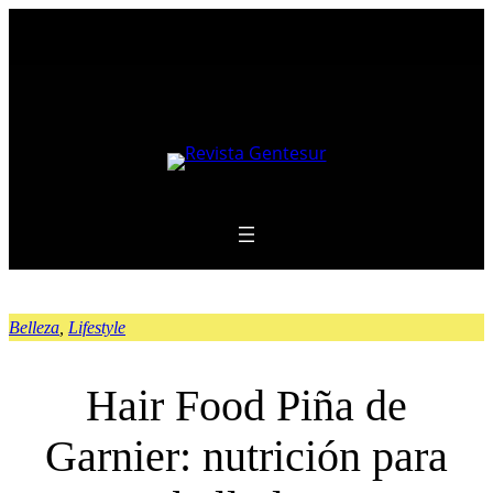
Saltar
al
contenido
Belleza
, 
Lifestyle
Hair Food Piña de
Garnier: nutrición para