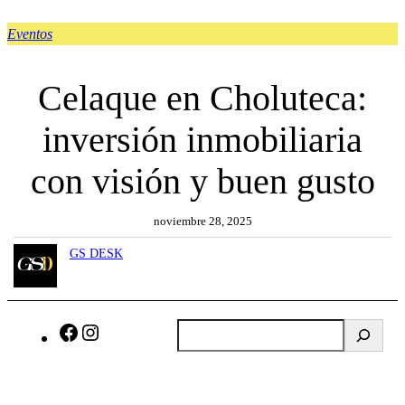
Eventos
Celaque en Choluteca:
inversión inmobiliaria
con visión y buen gusto
noviembre 28, 2025
GS DESK
B
F
I
u
a
n
s
c
s
c
e
t