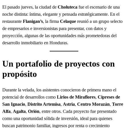
a
b
a
El pasado jueves, la ciudad de
Choluteca
fue el escenario de una
r
o
g
noche distinta: íntima, elegante y pensada estratégicamente. En el
o
r
restaurante
Flanigan’s
, la firma
Celaque
reunió a un grupo selecto
k
a
de empresarios e inversionistas para presentar, con datos y
m
proyección, algunas de las oportunidades más prometedoras del
desarrollo inmobiliario en Honduras.
Un portafolio de proyectos con
propósito
Durante la velada, los asistentes conocieron de primera mano el
potencial de desarrollos como
Lirios de Miraflores
,
Cipreses de
San Ignacio
,
Distrito Artemisa
,
Astria
,
Centro Morazán
,
Torre
Alfa
,
Agalta
,
Orión
, entre otros. Cada proyecto fue presentado
como una oportunidad sólida de inversión, ideal para quienes
buscan patrimonio familiar, ingresos por renta o crecimiento